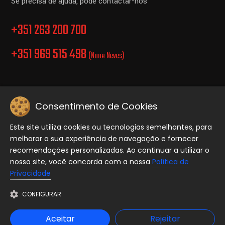
Se precisa de ajuda, pode contactar-nos
+351 263 200 700
+351 969 515 498
(Nuno Neves)
Consentimento de Cookies
Politica de Privacidade.
Este site utiliza cookies ou tecnologias semelhantes, para
melhorar a sua experiência de navegação e fornecer
Copyright © 2026 Equiporave, Todos os direitos reservados..
recomendações personalizadas. Ao continuar a utilizar o
nosso site, você concorda com a nossa
Política de
Privacidade
CONFIGURAR
Aceitar
Rejeitar