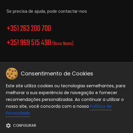
Se precisa de ajuda, pode contactar-nos
+351 263 200 700
+351 969 515 498
(Nuno Neves)
Consentimento de Cookies
Politica de Privacidade.
Este site utiliza cookies ou tecnologias semelhantes, para
melhorar a sua experiência de navegação e fornecer
Copyright © 2026 Equiporave, Todos os direitos reservados..
recomendações personalizadas. Ao continuar a utilizar o
nosso site, você concorda com a nossa
Política de
Privacidade
CONFIGURAR