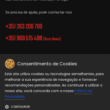
Se precisa de ajuda, pode contactar-nos
+351 263 200 700
+351 969 515 498
(Nuno Neves)
Consentimento de Cookies
Politica de Privacidade.
Este site utiliza cookies ou tecnologias semelhantes, para
melhorar a sua experiência de navegação e fornecer
Copyright © 2026 Equiporave, Todos os direitos reservados..
recomendações personalizadas. Ao continuar a utilizar o
nosso site, você concorda com a nossa
Política de
Privacidade
CONFIGURAR