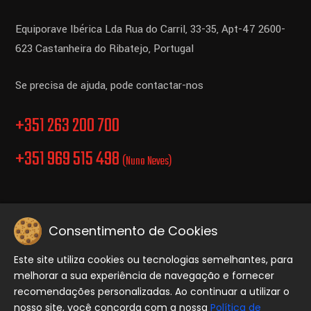
Equiporave Ibérica Lda
Rua do Carril, 33-35, Apt-47
2600-
623 Castanheira do Ribatejo,
Portugal
Se precisa de ajuda, pode contactar-nos
+351 263 200 700
+351 969 515 498
(Nuno Neves)
Consentimento de Cookies
Politica de Privacidade.
Este site utiliza cookies ou tecnologias semelhantes, para
melhorar a sua experiência de navegação e fornecer
Copyright © 2026 Equiporave, Todos os direitos reservados..
recomendações personalizadas. Ao continuar a utilizar o
nosso site, você concorda com a nossa
Política de