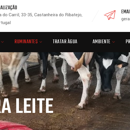
CALIZAÇÃO
EMAI
 do Carril, 33-35, Castanheira do Ribatejo,
gera
rtugal
RUMINANTES
TRATAR ÀGUA
AMBIENTE
P
A LEITE