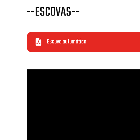
--ESCOVAS--
Escova automática