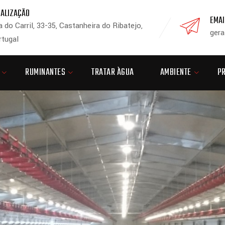
CALIZAÇÃO
EMAI
 do Carril, 33-35, Castanheira do Ribatejo,
gera
rtugal
RUMINANTES
TRATAR ÀGUA
AMBIENTE
P