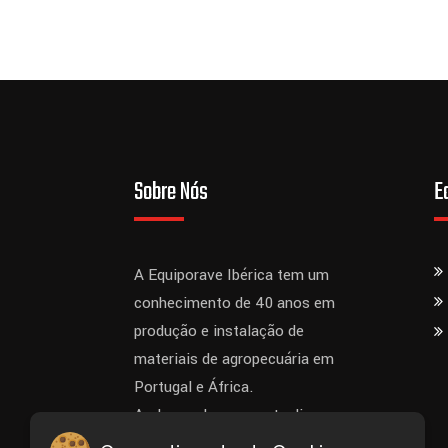
Sobre Nós
E
A Equiporave Ibérica tem um
conhecimento de 40 anos em
produção e instalação de
materiais de agropecuária em
Portugal e África.
Ao longo dos anos atualizou-se
sempre para acompanhar os