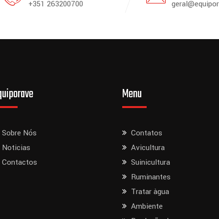
+351 263200700
geral@equipor
quiporave
Menu
Sobre Nós
Contatos
Noticias
Avicultura
Contactos
Suinicultura
Ruminantes
Tratar àgua
Ambiente