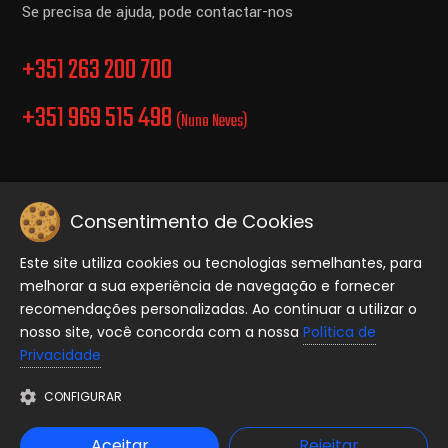
Se precisa de ajuda, pode contactar-nos
+351 263 200 700
+351 969 515 498
(Nuno Neves)
Consentimento de Cookies
Politica de Privacidade.
Este site utiliza cookies ou tecnologias semelhantes, para
melhorar a sua experiência de navegação e fornecer
Copyright © 2026 Equiporave, Todos os direitos reservados..
recomendações personalizadas. Ao continuar a utilizar o
nosso site, você concorda com a nossa
Política de
Privacidade
CONFIGURAR
Aceitar
Rejeitar