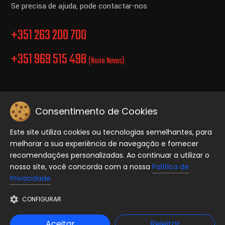
Se precisa de ajuda, pode contactar-nos
+351 263 200 700
+351 969 515 498
(Nuno Neves)
Consentimento de Cookies
Politica de Privacidade.
Este site utiliza cookies ou tecnologias semelhantes, para
melhorar a sua experiência de navegação e fornecer
Copyright © 2026 Equiporave, Todos os direitos reservados..
recomendações personalizadas. Ao continuar a utilizar o
nosso site, você concorda com a nossa
Política de
Privacidade
CONFIGURAR
Aceitar
Rejeitar