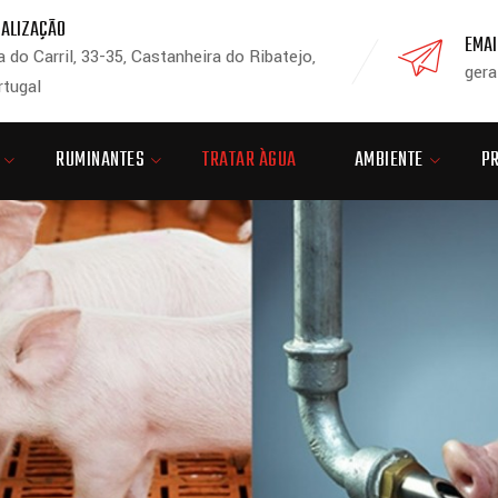
CALIZAÇÃO
EMAI
 do Carril, 33-35, Castanheira do Ribatejo,
gera
rtugal
RUMINANTES
TRATAR ÀGUA
AMBIENTE
P