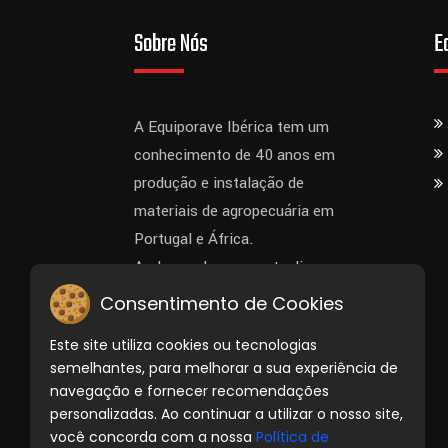
Sobre Nós
E
A Equiporave Ibérica tem um
conhecimento de 40 anos em
produção e instalação de
materiais de agropecuária em
Portugal e África.
Ao longo dos anos atualizou-se
sempre para acompanhar os
Consentimento de Cookies
requisitos dos clientes.
Este site utiliza cookies ou tecnologias
semelhantes, para melhorar a sua experiência de
navegação e fornecer recomendações
personalizadas. Ao continuar a utilizar o nosso site,
você concorda com a nossa
Política de